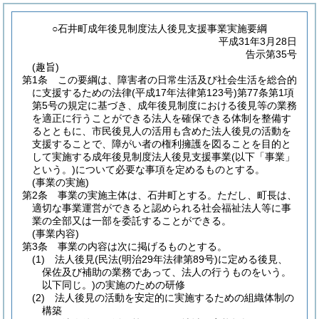
○石井町成年後見制度法人後見支援事業実施要綱
平成31年3月28日
告示第35号
(趣旨)
第1条
この要綱は、障害者の日常生活及び社会生活を総合的
に支援するための法律
(平成17年法律第123号)
第77条第1項
第5号の規定に基づき、成年後見制度における後見等の業務
を適正に行うことができる法人を確保できる体制を整備す
るとともに、市民後見人の活用も含めた法人後見の活動を
支援することで、障がい者の権利擁護を図ることを目的と
して実施する成年後見制度法人後見支援事業
(以下「事業」
という。)
について必要な事項を定めるものとする。
(事業の実施)
第2条
事業の実施主体は、石井町とする。
ただし、町長は、
適切な事業運営ができると認められる社会福祉法人等に事
業の全部又は一部を委託することができる。
(事業内容)
第3条
事業の内容は次に掲げるものとする。
(1)
法人後見
(民法
(明治29年法律第89号)
に定める後見、
保佐及び補助の業務であって、法人の行うものをいう。
以下同じ。)
の実施のための研修
(2)
法人後見の活動を安定的に実施するための組織体制の
構築