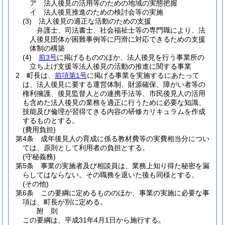
ア
法人後見の活用等のための地域の実態把握
イ
法人後見推進のための検討会等の実施
(3)
法人後見の適正な活動のための支援
弁護士、司法書士、社会福祉士等の専門職により、法
人後見団体が困難事例等に円滑に対応できるための支援
体制の構築
(4)
前3号
に掲げるもののほか、法人後見を行う事業所の
立ち上げ支援等法人後見の活動の推進に関する事業
2
町長は、
前項第1号
に掲げる事業を実施するにあたって
は、法人後見に要する運営体制、財源確保、障がい者等の
権利擁護、後見監督人との連携手法等、市民後見人の活用
も含めた法人後見の業務を適正に行うために必要な知識、
技能及び倫理が習得てきる内容の研修カリキュラムを作成
するものとする。
(費用負担)
第4条
成年後見人の育成に係る教材費等の実費相当分につい
ては、原則として利用者の負担とする。
(守秘義務)
第5条
事業の実施者及び相談員は、業務上知り得た秘密を漏
らしてはならない。
その職務を退いた後も同様とする。
(その他)
第6条
この要綱に定めるもののほか、事業の実施に必要な事
項は、町長が別に定める。
附
則
この要綱は、平成31年4月1日から施行する。