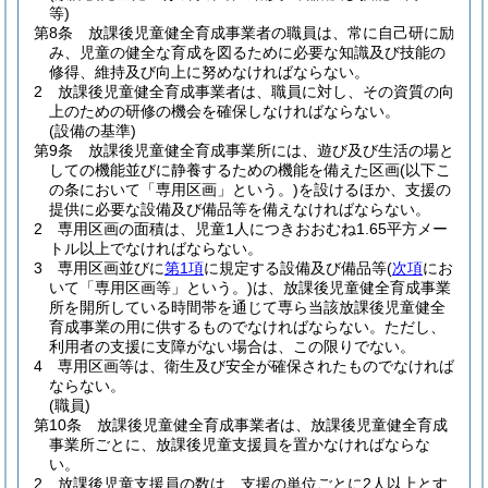
等)
第8条
放課後児童健全育成事業者の職員は、常に自己研に励
み、児童の健全な育成を図るために必要な知識及び技能の
修得、維持及び向上に努めなければならない。
2
放課後児童健全育成事業者は、職員に対し、その資質の向
上のための研修の機会を確保しなければならない。
(設備の基準)
第9条
放課後児童健全育成事業所には、遊び及び生活の場と
しての機能並びに静養するための機能を備えた区画
(以下こ
の条において「専用区画」という。)
を設けるほか、支援の
提供に必要な設備及び備品等を備えなければならない。
2
専用区画の面積は、児童1人につきおおむね1.65平方メー
トル以上でなければならない。
3
専用区画並びに
第1項
に規定する設備及び備品等
(
次項
にお
いて「専用区画等」という。)
は、放課後児童健全育成事業
所を開所している時間帯を通じて専ら当該放課後児童健全
育成事業の用に供するものでなければならない。
ただし、
利用者の支援に支障がない場合は、この限りでない。
4
専用区画等は、衛生及び安全が確保されたものでなければ
ならない。
(職員)
第10条
放課後児童健全育成事業者は、放課後児童健全育成
事業所ごとに、放課後児童支援員を置かなければならな
い。
2
放課後児童支援員の数は、支援の単位ごとに2人以上とす