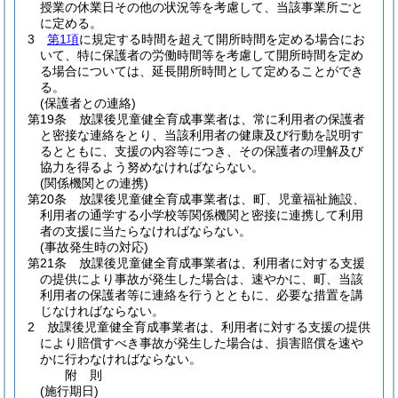
授業の休業日その他の状況等を考慮して、当該事業所ごと
に定める。
3
第1項
に規定する時間を超えて開所時間を定める場合にお
いて、特に保護者の労働時間等を考慮して開所時間を定め
る場合については、延長開所時間として定めることができ
る。
(保護者との連絡)
第19条
放課後児童健全育成事業者は、常に利用者の保護者
と密接な連絡をとり、当該利用者の健康及び行動を説明す
るとともに、支援の内容等につき、その保護者の理解及び
協力を得るよう努めなければならない。
(関係機関との連携)
第20条
放課後児童健全育成事業者は、町、児童福祉施設、
利用者の通学する小学校等関係機関と密接に連携して利用
者の支援に当たらなければならない。
(事故発生時の対応)
第21条
放課後児童健全育成事業者は、利用者に対する支援
の提供により事故が発生した場合は、速やかに、町、当該
利用者の保護者等に連絡を行うとともに、必要な措置を講
じなければならない。
2
放課後児童健全育成事業者は、利用者に対する支援の提供
により賠償すべき事故が発生した場合は、損害賠償を速や
かに行わなければならない。
附
則
(施行期日)