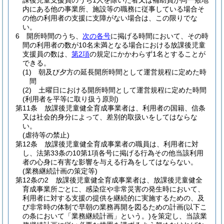
課後児童支援員のうち1人を除いた者又は補助員が同一敷地
内にある他の事業所、施設等の職務に従事している場合そ
の他の利用者の支援に支障がない場合は、この限りでな
い。
6
開所時間のうち、
次の各号
に掲げる時間において、その時
間の利用者の数が10名未満となる場合における放課後児童
支援員の数は、
第2項
の規定にかかわらず1名とすることが
できる。
(1)
朝及び夕方の延長開所時間として運営規程に定めた時
間
(2)
土曜日における開所時間として運営規程に定めた時間
(利用者を平等に取り扱う原則)
第11条
放課後児童健全育成事業者は、利用者の国籍、信条
又は社会的身分によって、差別的取扱いをしてはならな
い。
(虐待等の禁止)
第12条
放課後児童健全育成事業者の職員は、利用者に対
し、法第33条の10第1項各号に掲げる行為その他当該利用
者の心身に有害な影響を与える行為をしてはならない。
(業務継続計画の策定等)
第12条の2
放課後児童健全育成事業者は、放課後児童健全
育成事業所ごとに、感染症や非常災害の発生時において、
利用者に対する支援の提供を継続的に実施するための、及
び非常時の体制で早朝の業務再開を図るための計画
(以下こ
の条において「業務継続計画」という。)
を策定し、当該業