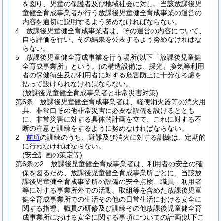
を図り、児童の保護者及び地域社会に対し、当該放課後児
童健全育成事業者が行う放課後児童健全育成事業の運営の
内容を適切に説明するよう努めなければならない。
4
放課後児童健全育成事業者は、その運営の内容について、
自ら評価を行い、その結果を公表するよう努めなければな
らない。
5
放課後児童健全育成事業を行う場所
(以下「放課後児童健
全育成事業所」という。)
の構造設備は、採光、換気等利用
者の保健衛生及び利用者に対する危害防止に十分な考慮を
払って設けられなければならない。
(放課後児童健全育成事業者と非常災害対策)
第6条
放課後児童健全育成事業者は、軽便消火器等の消火用
具、非常口その他非常災害に必要な設備を設けるととも
に、非常災害に対する具体的計画を立て、これに対する不
断の注意と訓練をするように努めなければならない。
2
前項
の訓練のうち、避難及び消火に対する訓練は、定期的
に行わなければならない。
(安全計画の策定等)
第6条の2
放課後児童健全育成事業者は、利用者の安全の確
保を図るため、放課後児童健全育成事業所ごとに、当該放
課後児童健全育成事業所の設備の安全点検、職員、利用者
等に対する事業所外での活動、取組等を含めた放課後児童
健全育成事業所での生活その他の日常生活における安全に
関する指導、職員の研修及び訓練その他放課後児童健全育
成事業所における安全に関する事項についての計画
(以下こ