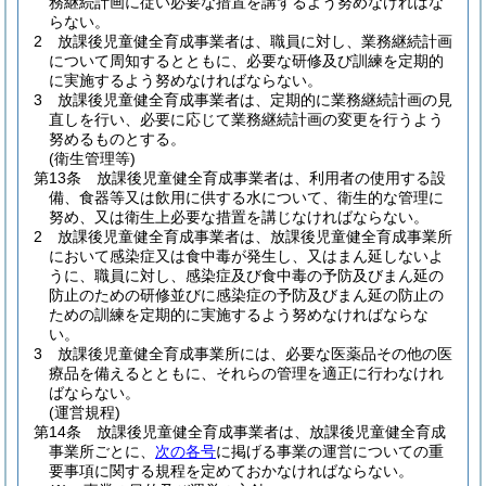
務継続計画に従い必要な措置を講ずるよう努めなければな
らない。
2
放課後児童健全育成事業者は、職員に対し、業務継続計画
について周知するとともに、必要な研修及び訓練を定期的
に実施するよう努めなければならない。
3
放課後児童健全育成事業者は、定期的に業務継続計画の見
直しを行い、必要に応じて業務継続計画の変更を行うよう
努めるものとする。
(衛生管理等)
第13条
放課後児童健全育成事業者は、利用者の使用する設
備、食器等又は飲用に供する水について、衛生的な管理に
努め、又は衛生上必要な措置を講じなければならない。
2
放課後児童健全育成事業者は、放課後児童健全育成事業所
において感染症又は食中毒が発生し、又はまん延しないよ
うに、職員に対し、感染症及び食中毒の予防及びまん延の
防止のための研修並びに感染症の予防及びまん延の防止の
ための訓練を定期的に実施するよう努めなければならな
い。
3
放課後児童健全育成事業所には、必要な医薬品その他の医
療品を備えるとともに、それらの管理を適正に行わなけれ
ばならない。
(運営規程)
第14条
放課後児童健全育成事業者は、放課後児童健全育成
事業所ごとに、
次の各号
に掲げる事業の運営についての重
要事項に関する規程を定めておかなければならない。