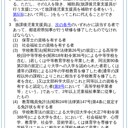
る。
ただし、その1人を除き、補助員
(放課後児童支援員が
行う支援について放課後児童支援員を補助する者をいう。
第5項
において同じ。)
をもってこれに代えることができ
る。
3
放課後児童支援員は、
次の各号
のいずれかに該当する者で
あって、都道府県知事が行う研修を修了したものでなけれ
ばならない。
(1)
保育士の資格を有する者
(2)
社会福祉士の資格を有する者
(3)
学校教育法
(昭和22年法律第26号)
の規定による高等学
校
(旧中等学校令
(昭和18年勅令第36号)
による中等学校を
含む。)
若しくは中等教育学校を卒業した者、同法第90条
第2項の規定により大学への入学を認められた者若しくは
通常の課程による12年の学校教育を修了した者
(通常の課
程以外の課程によりこれに相当する学校教育を修了した
者を含む。)
又は文部科学大臣がこれと同等以上の資格を
有すると認定した者
(
第9号
において「高等学校卒業者
等」という。)
であって、2年以上児童福祉事業に従事し
たもの
(4)
教育職員免許法
(昭和24年法律第147号)
第4条に規定す
る免許状を有する者
(5)
学校教育法の規定による大学
(旧大学令
(大正7年勅令第
388号)
による大学を含む。)
において、社会福祉学、心理
学、教育学、社会学、芸術学若しくは体育学を専修する
学科又はこれらに相当する課程を修めて卒業した者