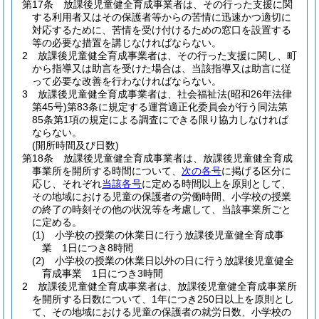
第17条
放課後児童健全育成事業者は、その行った支援に関
する利用者又はその保護者等からの苦情に迅速かつ適切に
対応するために、苦情を受け付けるための窓口を設置する
等の必要な措置を講じなければならない。
2
放課後児童健全育成事業者は、その行った支援に関し、町
から指導又は助言を受けた場合は、当該指導又は助言に従
って必要な改善を行わなければならない。
3
放課後児童健全育成事業者は、社会福祉法
(昭和26年法律
第45号)
第83条に規定する運営適正化委員会が行う同法第
85条第1項の規定による調査にできる限り協力しなければ
ならない。
(開所時間及び日数)
第18条
放課後児童健全育成事業者は、放課後児童健全育成
事業所を開所する時間について、
次の各号
に掲げる区分に
応じ、それぞれ
当該各号
に定める時間以上を原則として、
その地域における児童の保護者の労働時間、小学校の授業
の終了の時刻その他の状況等を考慮して、当該事業所ごと
に定める。
(1)
小学校の授業の休業日に行う放課後児童健全育成事
業 1日につき8時間
(2)
小学校の授業の休業日以外の日に行う放課後児童健全
育成事業 1日につき3時間
2
放課後児童健全育成事業者は、放課後児童健全育成事業所
を開所する日数について、1年につき250日以上を原則とし
て、その地域における児童の保護者の就労日数、小学校の