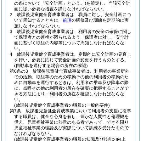
の条において「安全計画」という。)
を策定し、当該安全計
画に従い必要な措置を講じなければならない。
2
放課後児童健全育成事業者は、職員に対し、安全計画につ
いて周知するとともに、
前項
の研修及び訓練を定期的に実
施しなければならない。
3
放課後児童健全育成事業者は、利用者の安全の確保に関し
て保護者との連携が図られるよう、保護者に対し、安全計
画に基づく取組の内容等について周知しなければならな
い。
4
放課後児童健全育成事業者は、定期的に安全計画の見直し
を行い、必要に応じて安全計画の変更を行うものとする。
(自動車を運行する場合の所在の確認)
第6条の3
放課後児童健全育成事業者は、利用者の事業所外
での活動、取組等のための移動その他の利用者の移動のた
めに自動車を運行するときは、利用者の乗車及び降車の際
に、点呼その他の利用者の所在を確実に把握することがで
きる方法により、利用者の所在を確認しなければならな
い。
(放課後児童健全育成事業者の職員の一般的要件)
第7条
放課後児童健全育成事業において利用者の支援に従事
する職員は、健全な心身を有し、豊かな人間性と倫理観を
備え、児童福祉事業に熱意のある者であって、できる限り
児童福祉事業の理論及び実際について訓練を受けたもので
なければならない。
(放課後児童健全育成事業者の職員の知識及び技能の向上