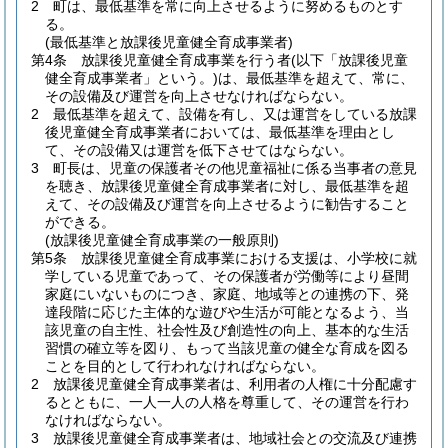
2
町は、最低基準を常に向上させるように努めるものとす
る。
(最低基準と放課後児童健全育成事業者)
第4条
放課後児童健全育成事業を行う者
(以下「放課後児童
健全育成事業者」という。)
は、最低基準を超えて、常に、
その設備及び運営を向上させなければならない。
2
最低基準を超えて、設備を有し、又は運営をしている放課
後児童健全育成事業者においては、最低基準を理由とし
て、その設備又は運営を低下させてはならない。
3
町長は、児童の保護者その他児童福祉に係る当事者の意見
を聴き、放課後児童健全育成事業者に対し、最低基準を超
えて、その設備及び運営を向上させるように勧告すること
ができる。
(放課後児童健全育成事業の一般原則)
第5条
放課後児童健全育成事業における支援は、小学校に就
学している児童であって、その保護者が労働等により昼間
家庭にいないものにつき、家庭、地域等との連携の下、発
達段階に応じた主体的な遊びや生活が可能となるよう、当
該児童の自主性、社会性及び創造性の向上、基本的な生活
習慣の確立等を図り、もって当該児童の健全な育成を図る
ことを目的として行われなければならない。
2
放課後児童健全育成事業者は、利用者の人権に十分配慮す
るとともに、一人一人の人格を尊重して、その運営を行わ
なければならない。
3
放課後児童健全育成事業者は、地域社会との交流及び連携