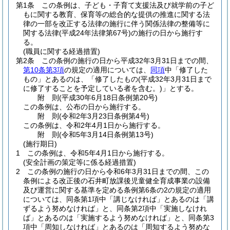
第1条
この条例は、子ども・子育て支援法及び就学前の子ど
もに関する教育、保育等の総合的な提供の推進に関する法
律の一部を改正する法律の施行に伴う関係法律の整備等に
関する法律
(平成24年法律第67号)
の施行の日から施行す
る。
(職員に関する経過措置)
第2条
この条例の施行の日から平成32年3月31日までの間、
第10条第3項
の規定の適用については、
同項
中「修了した
もの」とあるのは、「修了したもの
(平成32年3月31日まで
に修了することを予定している者を含む。)
」とする。
附
則
(平成30年6月18日
条例第20号)
この条例は、公布の日から施行する。
附
則
(令和2年3月23日
条例第4号)
この条例は、令和2年4月1日から施行する。
附
則
(令和5年3月14日
条例第13号)
(施行期日)
1
この条例は、令和5年4月1日から施行する。
(安全計画の策定等に係る経過措置)
2
この条例の施行の日から令和6年3月31日までの間、この
条例による改正後の石井町放課後児童健全育成事業の設備
及び運営に関する基準を定める条例第6条の2の規定の適用
については、同条第1項中「講じなければ」とあるのは「講
ずるよう努めなければ」と、同条第2項中「実施しなけれ
ば」とあるのは「実施するよう努めなければ」と、同条第3
項中「周知しなければ」とあるのは「周知するよう努めな