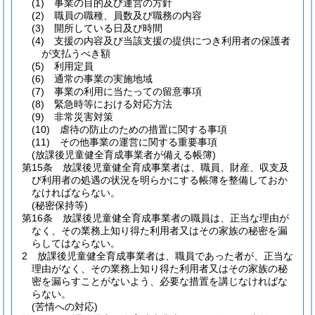
(1)
事業の目的及び運営の方針
(2)
職員の職種、員数及び職務の内容
(3)
開所している日及び時間
(4)
支援の内容及び当該支援の提供につき利用者の保護者
が支払うべき額
(5)
利用定員
(6)
通常の事業の実施地域
(7)
事業の利用に当たっての留意事項
(8)
緊急時等における対応方法
(9)
非常災害対策
(10)
虐待の防止のための措置に関する事項
(11)
その他事業の運営に関する重要事項
(放課後児童健全育成事業者が備える帳簿)
第15条
放課後児童健全育成事業者は、職員、財産、収支及
び利用者の処遇の状況を明らかにする帳簿を整備しておか
なければならない。
(秘密保持等)
第16条
放課後児童健全育成事業者の職員は、正当な理由が
なく、その業務上知り得た利用者又はその家族の秘密を漏
らしてはならない。
2
放課後児童健全育成事業者は、職員であった者が、正当な
理由がなく、その業務上知り得た利用者又はその家族の秘
密を漏らすことがないよう、必要な措置を講じなければな
らない。
(苦情への対応)