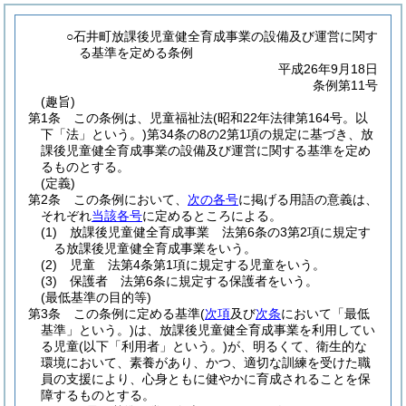
○石井町放課後児童健全育成事業の設備及び運営に関す
る基準を定める条例
平成26年9月18日
条例第11号
(趣旨)
第1条
この条例は、児童福祉法
(昭和22年法律第164号。以
下「法」という。)
第34条の8の2第1項の規定に基づき、放
課後児童健全育成事業の設備及び運営に関する基準を定め
るものとする。
(定義)
第2条
この条例において、
次の各号
に掲げる用語の意義は、
それぞれ
当該各号
に定めるところによる。
(1)
放課後児童健全育成事業 法第6条の3第2項に規定す
る放課後児童健全育成事業をいう。
(2)
児童 法第4条第1項に規定する児童をいう。
(3)
保護者 法第6条に規定する保護者をいう。
(最低基準の目的等)
第3条
この条例に定める基準
(
次項
及び
次条
において「最低
基準」という。)
は、放課後児童健全育成事業を利用してい
る児童
(以下「利用者」という。)
が、明るくて、衛生的な
環境において、素養があり、かつ、適切な訓練を受けた職
員の支援により、心身ともに健やかに育成されることを保
障するものとする。