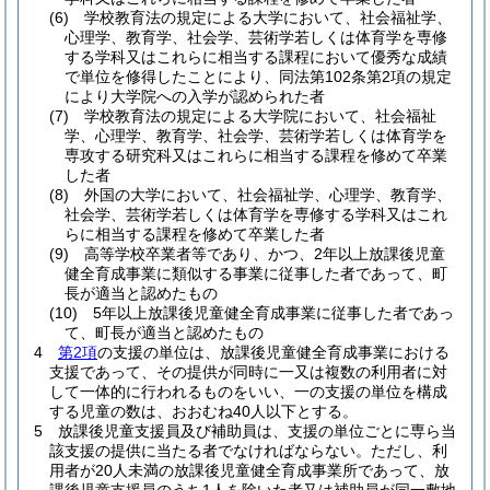
(6)
学校教育法の規定による大学において、社会福祉学、
心理学、教育学、社会学、芸術学若しくは体育学を専修
する学科又はこれらに相当する課程において優秀な成績
で単位を修得したことにより、同法第102条第2項の規定
により大学院への入学が認められた者
(7)
学校教育法の規定による大学院において、社会福祉
学、心理学、教育学、社会学、芸術学若しくは体育学を
専攻する研究科又はこれらに相当する課程を修めて卒業
した者
(8)
外国の大学において、社会福祉学、心理学、教育学、
社会学、芸術学若しくは体育学を専修する学科又はこれ
らに相当する課程を修めて卒業した者
(9)
高等学校卒業者等であり、かつ、2年以上放課後児童
健全育成事業に類似する事業に従事した者であって、町
長が適当と認めたもの
(10)
5年以上放課後児童健全育成事業に従事した者であっ
て、町長が適当と認めたもの
4
第2項
の支援の単位は、放課後児童健全育成事業における
支援であって、その提供が同時に一又は複数の利用者に対
して一体的に行われるものをいい、一の支援の単位を構成
する児童の数は、おおむね40人以下とする。
5
放課後児童支援員及び補助員は、支援の単位ごとに専ら当
該支援の提供に当たる者でなければならない。
ただし、利
用者が20人未満の放課後児童健全育成事業所であって、放