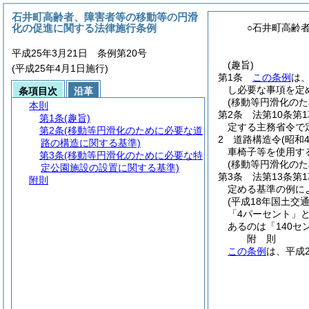
石井町高齢者、障害者等の移動等の円滑
化の促進に関する法律施行条例
○石井町高齢
平成25年3月21日 条例第20号
(趣旨)
(平成25年4月1日施行)
第1条
この条例
は
し必要な事項を定
条項目次
沿革
(移動等円滑化の
本則
第2条
法第10条第
第1条
(趣旨)
定する主務省令で
第2条
(移動等円滑化のために必要な道
2
道路構造令
(昭和
路の構造に関する基準)
車椅子等を使用す
第3条
(移動等円滑化のために必要な特
(移動等円滑化の
定公園施設の設置に関する基準)
第3条
法第13条第
附則
定める基準の例に
(平成18年国土交通
「4パーセント」と
あるのは「140セ
附
則
この条例
は、平成