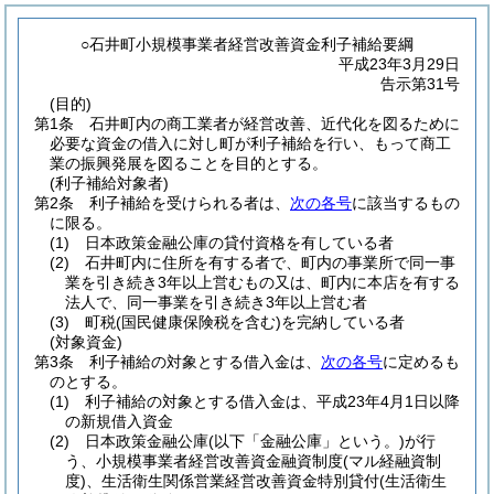
○石井町小規模事業者経営改善資金利子補給要綱
平成23年3月29日
告示第31号
(目的)
第1条
石井町内の商工業者が経営改善、近代化を図るために
必要な資金の借入に対し町が利子補給を行い、もって商工
業の振興発展を図ることを目的とする。
(利子補給対象者)
第2条
利子補給を受けられる者は、
次の各号
に該当するもの
に限る。
(1)
日本政策金融公庫の貸付資格を有している者
(2)
石井町内に住所を有する者で、町内の事業所で同一事
業を引き続き3年以上営むもの又は、町内に本店を有する
法人で、同一事業を引き続き3年以上営む者
(3)
町税
(国民健康保険税を含む)
を完納している者
(対象資金)
第3条
利子補給の対象とする借入金は、
次の各号
に定めるも
のとする。
(1)
利子補給の対象とする借入金は、平成23年4月1日以降
の新規借入資金
(2)
日本政策金融公庫
(以下「金融公庫」という。)
が行
う、小規模事業者経営改善資金融資制度
(マル経融資制
度)
、生活衛生関係営業経営改善資金特別貸付
(生活衛生