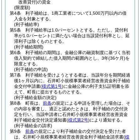
改善貸付)
の資金
(限度額)
第4条
利子補給は、1商工業者について1,500万円以内の借
入金を対象とする。
(利子補給率)
第5条
利子補給率は1.0パーセントとする。
ただし、貸付利
率が1.0パーセントに満たない場合は当該貸付利率とし、延
滞利子は除くものとする。
(利子補給期間)
第6条
利子補給の期間は、金融公庫の融資制度に基づく当初
借入契約で締結した借入期間の範囲内とし、3年
(36ケ月)
を
限度とする。
(利子補給の申請)
第7条
利子補給を受けようとする者は、当該年分を期間経過
後1ヶ月以内に、石井町小規模事業者経営改善資金利子補給
金交付申請書
(
様式第1号
)
に金融公庫の利子支払証明書を添
えて、町長に提出するものとする。
(利子補給金額の決定)
第8条
町長は、
前条
の規定による申請を受理した場合は、そ
の内容を審査し、適正と認めたときは、利子補給の交付決
定を行い、当該申請者に石井町小規模事業者経営改善資金
利子補給金交付決定通知書
(
様式第2号
)
により通知する。
(利子補給金の請求)
第9条
前条
の規定により利子補給金の交付決定を受けた者
は、石井町小規模事業者経営改善資金利子補給金請求書
(
様