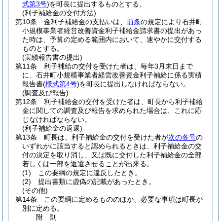
式第3号
)
を町長に提出するものとする。
(利子補給金の交付方法)
第10条
金利子補給金の支払いは、
前条
の規定により石井町
小規模事業者経営改善資金利子補給金請求書の提出があっ
た時は、予算の定める範囲内において、速やかに交付する
ものとする。
(実績報告書の提出)
第11条
利子補給の交付を受けた者は、毎年3月末日まで
に、石井町小規模事業者経営改善資金利子補給に係る実績
報告書
(
様式第4号
)
を町長に提出しなければならない。
(調査及び報告)
第12条
利子補給金の交付を受けた者は、町長から利子補給
金に関しての調査及び報告を求められた場合は、これに応
じなければならない。
(利子補給金の返還)
第13条
町長は、利子補給金の交付を受けた者が
次の各号
の
いずれかに該当すると認められるときは、利子補給金の交
付の決定を取り消し、又は既に交付した利子補給金の全部
若しくは一部を返還させることが出来る。
(1)
この要綱の規定に違反したとき。
(2)
提出書類に虚偽の記載があったとき。
(その他)
第14条
この要綱に定めるもののほか、必要な事項は町長が
別に定める。
附
則