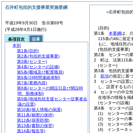
石井町包括的支援事業実施要綱
○石井町包括
平成19年9月30日 告示第69号
(目的)
(平成28年4月1日施行)
第1条
本要綱
は、
115条の46に規
条項目次
沿革
もに、地域住民の
本則
(包括的支援事業)
第1条
(目的)
第2条
センターの
第2条
(包括的支援事業)
2
町は、法第115
第3条
(センター)
(センター)
第4条
(センターの設備)
第3条
包括的支援事
第5条
(圏域及び配置職員)
2
前項
の規定に基
第6条
(24時間連絡体制)
3
センターの設置
第7条
(業務内容)
し、設置するもの
第8条
(センターの開設日及び開設時
4
センターの中立
間、勤務体制)
在地等の情報を掲
第9条
(地域包括支援センター従事者会
(センターの設備)
議の設置)
第4条
センターの
第10条
(個人情報の保護)
(1)
センターの業
第11条
(秘密の保持)
(2)
センターの事
第12条
(損害賠償)
(3)
センターの事
第13条
(書類の保管)
(4)
インターネッ
第14条
(報告等)