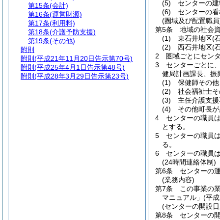
(5)
センターの建
第15条
(会計)
(6)
センターの看
第16条
(運営財源)
(圏域及び配置職員
第17条
(利用料)
第5条
地域の社会
第18条
(介護予防支援)
(1)
東石井地区
(
第19条
(その他)
(2)
西石井地区
(
附則
2
圏域ごとにセンタ
附則
(平成21年11月20日告示第70号)
3
センターごとに
附則
(平成25年4月1日告示第48号)
健局計画課長、振興
附則
(平成28年3月29日告示第23号)
(1)
保健師その他
(2)
社会福祉士そ
(3)
主任介護支援
(4)
その他町長が
4
センターの職員
とする。
5
センターの職員
る。
6
センターの職員
(24時間連絡体制)
第6条
センターの
(業務内容)
第7条
この事業の
マニュアル」
(平
(センターの開設
第8条
センターの