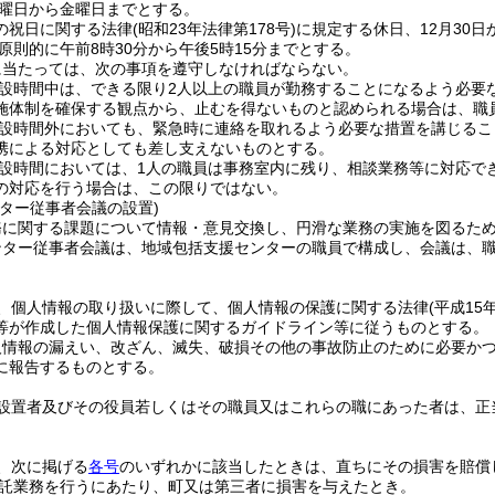
曜日から金曜日までとする。
の祝日に関する法律
(昭和23年法律第178号)
に規定する休日、12月30日
原則的に午前8時30分から午後5時15分までとする。
に当たっては、次の事項を遵守しなければならない。
設時間中は、できる限り2人以上の職員が勤務することになるよう必要
施体制を確保する観点から、止むを得ないものと認められる場合は、職
設時間外においても、緊急時に連絡を取れるよう必要な措置を講じるこ
携による対応としても差し支えないものとする。
設時間においては、1人の職員は事務室内に残り、相談業務等に対応で
の対応を行う場合は、この限りではない。
ター従事者会議の設置)
務に関する課題について情報・意見交換し、円滑な業務の実施を図るた
ンター従事者会議は、地域包括支援センターの職員で構成し、会議は、
、個人情報の取り扱いに際して、個人情報の保護に関する法律
(平成15
等が作成した個人情報保護に関するガイドライン等に従うものとする。
人情報の漏えい、改ざん、滅失、破損その他の事故防止のために必要か
に報告するものとする。
設置者及びその役員若しくはその職員又はこれらの職にあった者は、正
、次に掲げる
各号
のいずれかに該当したときは、直ちにその損害を賠償
託業務を行うにあたり、町又は第三者に損害を与えたとき。