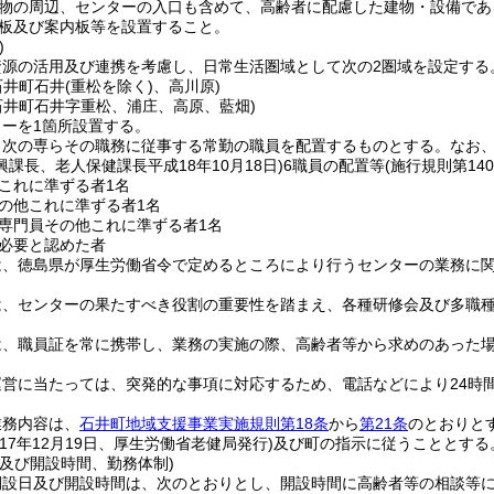
物の周辺、センターの入口も含めて、高齢者に配慮した建物・設備であ
板及び案内板等を設置すること。
)
資源の活用及び連携を考慮し、日常生活圏域として次の2圏域を設定する
石井町石井
(重松を除く)
、高川原)
石井町石井字重松、浦庄、高原、藍畑)
ーを1箇所設置する。
、次の専らその職務に従事する常勤の職員を配置するものとする。
なお
課長、老人保健課長平成18年10月18日)
6職員の配置等
(施行規則第140
これに準ずる者1名
の他これに準ずる者1名
専門員その他これに準ずる者1名
必要と認めた者
は、徳島県が厚生労働省令で定めるところにより行うセンターの業務に
は、センターの果たすべき役割の重要性を踏まえ、各種研修会及び多職
は、職員証を常に携帯し、業務の実施の際、高齢者等から求めのあった
運営に当たっては、突発的な事項に対応するため、電話などにより24時
業務内容は、
石井町地域支援事業実施規則第18条
から
第21条
のとおりと
成17年12月19日、厚生労働省老健局発行)
及び町の指示に従うこととする
日及び開設時間、勤務体制)
開設日及び開設時間は、次のとおりとし、開設時間に高齢者等の相談等