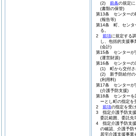
(2)
前条
の規定に
(書類の保管)
第13条
センターの
(報告等)
第14条
町、センタ
る。
2
前項
に規定する
し、包括的支援事
(会計)
第15条
センターが
(運営財源)
第16条
センターの
(1)
町から交付さ
(2)
新予防給付の
(利用料)
第17条
センターが
(介護予防支援)
第18条
センターを
ーとし町の指定を
2
前項
の指定を受
3
指定介護予防支援
委託範囲、委託先
4
指定介護予防支
の確認、介護予防
居宅介護支援事業