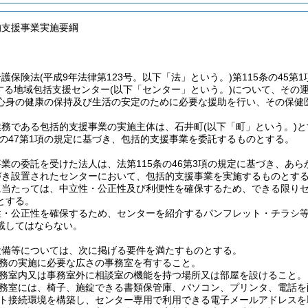
的支援事業実施要綱
介護保険法
(平成9年法律第123号。以下「法」という。)
第115条の45
定する地域包括支援センター
(以下「センター」という。)
について、その
心身の健康の保持及び生活の安定のために必要な援助を行い、その保健
業務である包括的支援事業の実施主体は、石井町
(以下「町」という。)
と
条の47第1項の規定に基づき、包括的支援事業を委託するものとする。
業の委託を受けた法人は、法第115条の46第3項の規定に基づき、あ
づき設置されたセンターにおいて、包括的支援事業を実施するものとす
に当たっては、中立性・公正性及び利便性を確保するため、できる限り
とする。
性・公正性を確保するため、センターを紹介するパンフレット・チラシ
載してはならない。
設備等については、次に掲げる要件を満たすものとする。
務の実施に必要な広さの事務室を有すること。
務室内又は事務室外に相談室の機能を持つ場所又は部屋を設けること。
務室には、椅子、施錠できる書類保管庫、パソコン、プリンタ、電話を
ト接続環境を構築し、センター専用で利用できる電子メールアドレスを