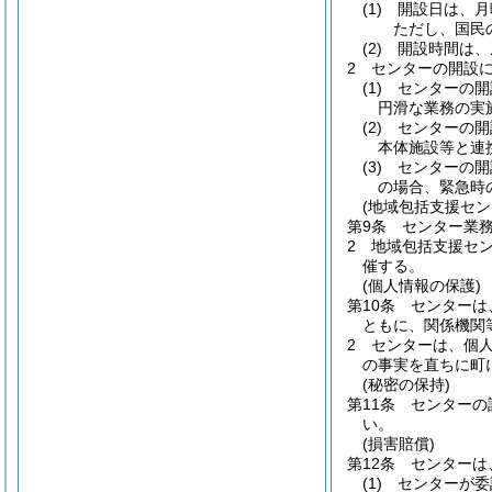
(1)
開設日は、月
ただし、国民
(2)
開設時間は、
2
センターの開設
(1)
センターの開
円滑な業務の実
(2)
センターの開
本体施設等と連
(3)
センターの開
の場合、緊急時
(地域包括支援セン
第9条
センター業
2
地域包括支援セ
催する。
(個人情報の保護)
第10条
センターは
ともに、関係機関
2
センターは、個
の事実を直ちに町
(秘密の保持)
第11条
センターの
い。
(損害賠償)
第12条
センターは
(1)
センターが委