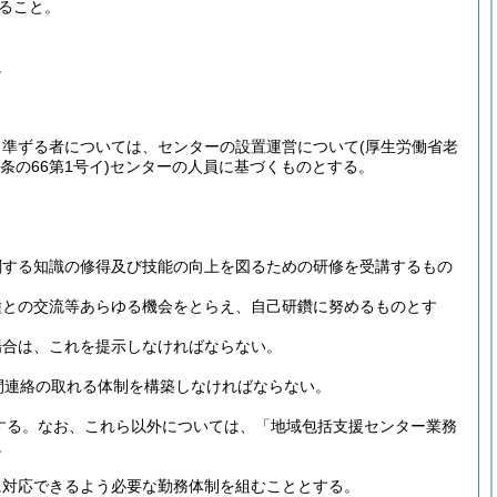
ること。
。
、準ずる者については、センターの設置運営について
(厚生労働省老
条の66第1号イ)
センターの人員に基づくものとする。
関する知識の修得及び技能の向上を図るための研修を受講するもの
種との交流等あらゆる機会をとらえ、自己研鑽に努めるものとす
場合は、これを提示しなければならない。
間連絡の取れる体制を構築しなければならない。
する。
なお、これら以外については、「地域包括支援センター業務
。
に対応できるよう必要な勤務体制を組むこととする。