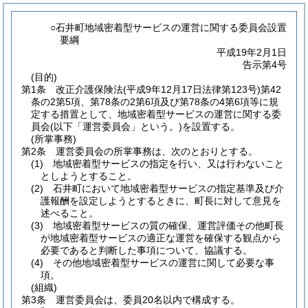
○石井町地域密着型サービスの運営に関する委員会設置
要綱
平成19年2月1日
告示第4号
(目的)
第1条
改正介護保険法
(平成9年12月17日法律第123号)
第42
条の2第5項、第78条の2第6項及び第78条の4第6項等に規
定する措置として、地域密着型サービスの運営に関する委
員会
(以下「運営委員会」という。)
を設置する。
(所掌事務)
第2条
運営委員会の所掌事務は、次のとおりとする。
(1)
地域密着型サービスの指定を行い、又は行わないこと
としようとすること。
(2)
石井町において地域密着型サービスの指定基準及び介
護報酬を設定しようとするときに、町長に対して意見を
述べること。
(3)
地域密着型サービスの質の確保、運営評価その他町長
が地域密着型サービスの適正な運営を確保する観点から
必要であると判断した事項について、協議する。
(4)
その他地域密着型サービスの運営に関して必要な事
項。
(組織)
第3条
運営委員会は、委員20名以内で構成する。