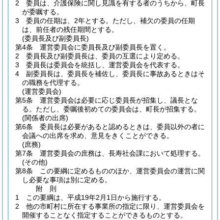
2
委員は、介護保険に関し見識を有する者のうちから、町長
が委嘱する。
3
委員の任期は、2年とする。
ただし、補欠の委員の任期
は、前任者の残任期間とする。
(委員長及び副委員長)
第4条
運営委員会に委員長及び副委員長を置く。
2
委員長及び副委員長は、委員の互選により定める。
3
委員長は委員会を統括し、運営委員会を代表する。
4
副委員長は、委員長を補佐し、委員長に事故あるときはそ
の職務を代理する。
(運営委員会)
第5条
運営委員会は必要に応じ委員長が招集し、議長とな
る。
ただし、委嘱後初めての委員会は、町長が招集する。
(関係者の出席)
第6条
委員長は必要があると認めるときは、委員以外の者に
会議への出席を求め、意見をきくことができる。
(庶務)
第7条
運営委員会の庶務は、長寿社会課において処理する。
(その他)
第8条
この要綱に定めるもののほか、運営委員会の運営に関
し必要な事項は別に定める。
附
則
1
この要綱は、平成19年2月1日から施行する。
2
他の市町村に所在する事業所の指定に限り、運営委員会を
開催することなく指定することができるものとする。