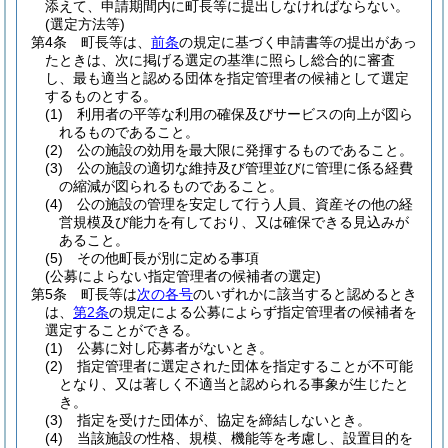
添えて、申請期間内に町長等に提出しなければならない。
(選定方法等)
第4条
町長等は、
前条
の規定に基づく申請書等の提出があっ
たときは、次に掲げる選定の基準に照らし総合的に審査
し、最も適当と認める団体を指定管理者の候補として選定
するものとする。
(1)
利用者の平等な利用の確保及びサービスの向上が図ら
れるものであること。
(2)
公の施設の効用を最大限に発揮するものであること。
(3)
公の施設の適切な維持及び管理並びに管理に係る経費
の縮減が図られるものであること。
(4)
公の施設の管理を安定して行う人員、資産その他の経
営規模及び能力を有しており、又は確保できる見込みが
あること。
(5)
その他町長が別に定める事項
(公募によらない指定管理者の候補者の選定)
第5条
町長等は
次の各号
のいずれかに該当すると認めるとき
は、
第2条
の規定による公募によらず指定管理者の候補者を
選定することができる。
(1)
公募に対し応募者がないとき。
(2)
指定管理者に選定された団体を指定することが不可能
となり、又は著しく不適当と認められる事象が生じたと
き。
(3)
指定を受けた団体が、協定を締結しないとき。
(4)
当該施設の性格、規模、機能等を考慮し、設置目的を