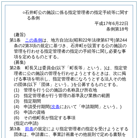
○石井町公の施設に係る指定管理者の指定手続等に関す
る条例
平成17年6月22日
条例第18号
(趣旨)
第1条
この条例
は、地方自治法
(昭和22年法律第67号)
第244
条の2第3項の規定に基づき、石井町が設置する公の施設の
管理を行わせる指定管理者の指定の手続等に関し必要な事
項を定めるものとする。
(募集)
第2条
町長又は委員会
(以下「町長等」という。)
は、指定管
理者に公の施設の管理を行わせようとするときは、次に掲
げる事項を明示し、指定管理者になろうとする法人その他
の団体
(以下「団体」という。)
を公募するものとする。
(1)
管理を行う公の施設の名称及び所在地
(2)
指定管理者が行う管理の基準及び業務の範囲
(3)
指定期間
(4)
申請受付期間
(
次条
において「申請期間」という。)
(5)
申請の資格
(6)
その他町長が指定する事項
(指定の申請)
第3条
前条
の規定により指定管理者の指定を受けようとする
団体は、申請書に、事業計画書その他規則で定める書類を