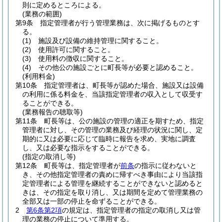
則に定めるところによる。
(業務の範囲)
第9条
指定管理者が行う管理業務は、次に掲げるものとす
る。
(1)
施設及び設備の維持管理に関すること。
(2)
使用許可に関すること。
(3)
使用料の徴収に関すること。
(4)
その他公の施設ごとに町長等が必要と認めること。
(利用料金)
第10条
指定管理者は、町長等が認めた場合、施設又は設備
の利用に係る料金を、当該指定管理者の収入として収受す
ることができる。
(業務報告の聴取等)
第11条
町長等は、公の施設の管理の適正を期すため、指定
管理者に対し、その管理の業務及び経理の状況に関し、定
期的に又は必要に応じて臨時に報告を求め、実地に調査
し、又は必要な指示をすることができる。
(指定の取消し等)
第12条
町長等は、指定管理者が
前条
の指示に従わないと
き、その他指定管理者の責めに帰すべき事由により当該指
定管理者による管理を継続することができないと認めると
きは、その指定を取り消し、又は期間を定めて管理業務の
全部又は一部の停止を命ずることができる。
2
第6条第2項
の規定は、指定管理者の指定の取消し又は管
理の業務の停止について準用する。