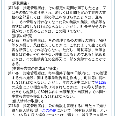
(原状回復)
第13条
指定管理者は、その指定の期間が満了したとき、又
はその指定を取り消され、若しくは期間を定めて管理の業
務の全部若しくは一部の停止を命ぜられたときは、直ち
に、その管理を行わなくなった公の施設の施設、物品等を
原状に回復しなければならない。
ただし、町長等がその必
要がないと認めるときは、この限りでない。
(損害の賠償)
第14条
指定管理者は、その管理する公の施設の施設、物品
等をき損し、又は亡失したときは、これによって生じた損
害を賠償しなければならない。
ただし、町長等は、当該き
損又は亡失がやむを得ない理由によるものであると認める
ときは、その賠償責任の全部又は一部を免除することがで
きる。
(事業報告書の作成及び提出)
第15条
指定管理者は、毎年度終了後30日以内に、その管理
する公の施設に関する事業報告書を作成し、町長等に提出
しなければならない。
ただし、年度の途中において
第12条
の規定により指定を取り消されたときは、その取り消され
た日から起算して30日以内に当該年度の当該日までの間の
事業報告書を提出しなければならない。
(個人情報の取扱い)
第16条
指定管理者は、公の施設を管理するに当たって知り
得た個人情報
(以下
この条例
において「保有個人情報」とい
う。)
を取り扱う場合については、漏えい、滅失又はき損の