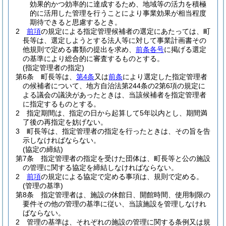
効果的かつ効率的に達成するため、地域等の活力を積極
的に活用した管理を行うことにより事業効果が相当程度
期待できると思慮するとき。
2
前項
の規定による指定管理候補者の選定にあたっては、町
長等は、選定しようとする法人等に対して事業計画書その
他規則で定める書類の提出を求め、
前条各号
に掲げる選定
の基準により総合的に審査するものとする。
(指定管理者の指定)
第6条
町長等は、
第4条
又は
前条
により選定した指定管理者
の候補者について、地方自治法第244条の2第6項の規定に
よる議会の議決があったときは、当該候補者を指定管理者
に指定するものとする。
2
指定期間は、指定の日から起算して5年以内とし、期間満
了後の再指定を妨げない。
3
町長等は、指定管理者の指定を行ったときは、その旨を告
示しなければならない。
(協定の締結)
第7条
指定管理者の指定を受けた団体は、町長等と公の施設
の管理に関する協定を締結しなければならない。
2
前項
の規定による協定で定める事項は、規則で定める。
(管理の基準)
第8条
指定管理者は、施設の休館日、開館時間、使用制限の
要件その他の管理の基準に従い、当該施設を管理しなけれ
ばならない。
2
管理の基準は、それぞれの施設の管理に関する条例又は規