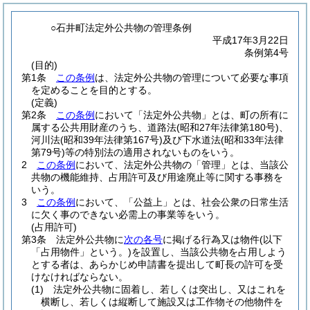
○石井町法定外公共物の管理条例
平成17年3月22日
条例第4号
(目的)
第1条
この条例
は、法定外公共物の管理について必要な事項
を定めることを目的とする。
(定義)
第2条
この条例
において「法定外公共物」とは、町の所有に
属する公共用財産のうち、道路法
(昭和27年法律第180号)
、
河川法
(昭和39年法律第167号)
及び下水道法
(昭和33年法律
第79号)
等の特別法の適用されないものをいう。
2
この条例
において、法定外公共物の「管理」とは、当該公
共物の機能維持、占用許可及び用途廃止等に関する事務を
いう。
3
この条例
において、「公益上」とは、社会公衆の日常生活
に欠く事のできない必需上の事業等をいう。
(占用許可)
第3条
法定外公共物に
次の各号
に掲げる行為又は物件
(以下
「占用物件」という。)
を設置し、当該公共物を占用しよう
とする者は、あらかじめ申請書を提出して町長の許可を受
けなければならない。
(1)
法定外公共物に固着し、若しくは突出し、又はこれを
横断し、若しくは縦断して施設又は工作物その他物件を