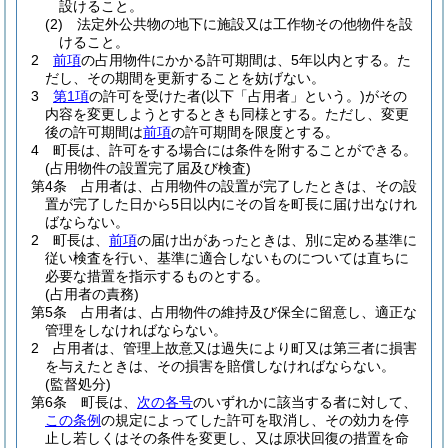
設けること。
(2)
法定外公共物の地下に施設又は工作物その他物件を設
けること。
2
前項
の占用物件にかかる許可期間は、5年以内とする。
た
だし、その期間を更新することを妨げない。
3
第1項
の許可を受けた者
(以下「占用者」という。)
がその
内容を変更しようとするときも同様とする。
ただし、変更
後の許可期間は
前項
の許可期間を限度とする。
4
町長は、許可をする場合には条件を附することができる。
(占用物件の設置完了届及び検査)
第4条
占用者は、占用物件の設置が完了したときは、その設
置が完了した日から5日以内にその旨を町長に届け出なけれ
ばならない。
2
町長は、
前項
の届け出があったときは、別に定める基準に
従い検査を行い、基準に適合しないものについては直ちに
必要な措置を指示するものとする。
(占用者の責務)
第5条
占用者は、占用物件の維持及び保全に留意し、適正な
管理をしなければならない。
2
占用者は、管理上故意又は過失により町又は第三者に損害
を与えたときは、その損害を賠償しなければならない。
(監督処分)
第6条
町長は、
次の各号
のいずれかに該当する者に対して、
この条例
の規定によってした許可を取消し、その効力を停
止し若しくはその条件を変更し、又は原状回復の措置を命