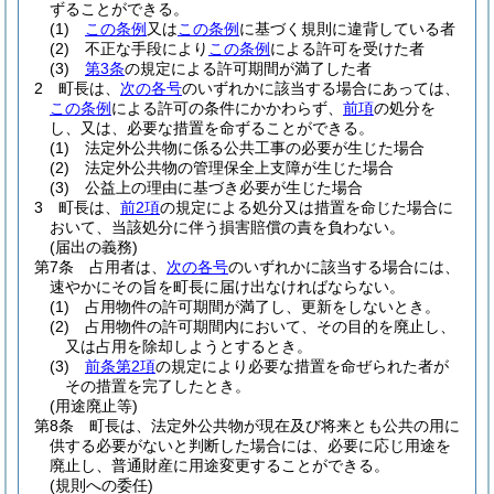
ずることができる。
(1)
この条例
又は
この条例
に基づく規則に違背している者
(2)
不正な手段により
この条例
による許可を受けた者
(3)
第3条
の規定による許可期間が満了した者
2
町長は、
次の各号
のいずれかに該当する場合にあっては、
この条例
による許可の条件にかかわらず、
前項
の処分を
し、又は、必要な措置を命ずることができる。
(1)
法定外公共物に係る公共工事の必要が生じた場合
(2)
法定外公共物の管理保全上支障が生じた場合
(3)
公益上の理由に基づき必要が生じた場合
3
町長は、
前2項
の規定による処分又は措置を命じた場合に
おいて、当該処分に伴う損害賠償の責を負わない。
(届出の義務)
第7条
占用者は、
次の各号
のいずれかに該当する場合には、
速やかにその旨を町長に届け出なければならない。
(1)
占用物件の許可期間が満了し、更新をしないとき。
(2)
占用物件の許可期間内において、その目的を廃止し、
又は占用を除却しようとするとき。
(3)
前条第2項
の規定により必要な措置を命ぜられた者が
その措置を完了したとき。
(用途廃止等)
第8条
町長は、法定外公共物が現在及び将来とも公共の用に
供する必要がないと判断した場合には、必要に応じ用途を
廃止し、普通財産に用途変更することができる。
(規則への委任)