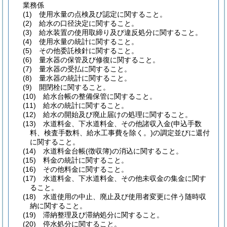
業務係
(1)
使用水量の点検及び認定に関すること。
(2)
給水の口径決定に関すること。
(3)
給水装置の使用取締り及び違反処分に関すること。
(4)
使用水量の統計に関すること。
(5)
その他委託検針に関すること。
(6)
量水器の保管及び修復に関すること。
(7)
量水器の受払に関すること。
(8)
量水器の統計に関すること。
(9)
開閉栓に関すること。
(10)
給水台帳の整備保管に関すること。
(11)
給水の統計に関すること。
(12)
給水の開始及び廃止届けの処理に関すること。
(13)
水道料金、下水道料金、その他諸収入金
(申込手数
料、検査手数料、給水工事費を除く。)
の調定並びに還付
に関すること。
(14)
水道料金台帳
(徴収簿)
の消込に関すること。
(15)
料金の統計に関すること。
(16)
その他料金に関すること。
(17)
水道料金、下水道料金、その他未収金の集金に関す
ること。
(18)
水道使用の中止、廃止及び使用者変更に伴う随時収
納に関すること。
(19)
滞納整理及び滞納処分に関すること。
(20)
停水処分に関すること。