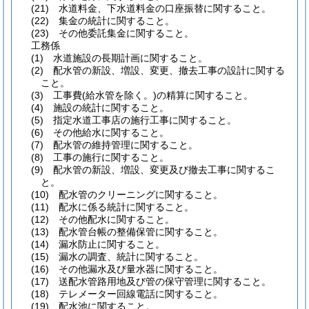
(21)
水道料金、下水道料金の口座振替に関すること。
(22)
集金の統計に関すること。
(23)
その他委託集金に関すること。
工務係
(1)
水道施設の長期計画に関すること。
(2)
配水管の新設、増設、変更、撤去工事の設計に関する
こと。
(3)
工事費
(給水管を除く。)
の精算に関すること。
(4)
施設の統計に関すること。
(5)
指定水道工事店の施行工事に関すること。
(6)
その他給水に関すること。
(7)
配水管の維持管理に関すること。
(8)
工事の施行に関すること。
(9)
配水管の新設、増設、変更及び撤去工事に関するこ
と。
(10)
配水管のクリーニングに関すること。
(11)
配水に係る統計に関すること。
(12)
その他配水に関すること。
(13)
配水管台帳の整備保管に関すること。
(14)
漏水防止に関すること。
(15)
漏水の調査、統計に関すること。
(16)
その他漏水及び量水器に関すること。
(17)
送配水管路用地及び管の保守管理に関すること。
(18)
テレメーター回線電話に関すること。
(19)
配水池に関すること。