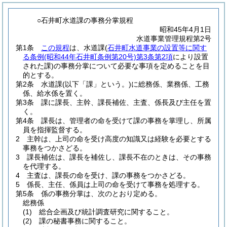
○石井町水道課の事務分掌規程
昭和45年4月1日
水道事業管理規程第2号
第1条
この規程
は、水道課
(
石井町水道事業の設置等に関す
る条例
(昭和44年石井町条例第20号)
第3条第2項
により設置
された課)
の事務分掌について必要な事項を定めることを目
的とする。
第2条
水道課
(以下「課」という。)
に総務係、業務係、工務
係、給水係を置く。
第3条
課に課長、主幹、課長補佐、主査、係長及び主任を置
く。
第4条
課長は、管理者の命を受けて課の事務を掌理し、所属
員を指揮監督する。
2
主幹は、上司の命を受け高度の知識又は経験を必要とする
事務をつかさどる。
3
課長補佐は、課長を補佐し、課長不在のときは、その事務
を代理する。
4
主査は、課長の命を受け、課の事務をつかさどる。
5
係長、主任、係員は上司の命を受けて事務を処理する。
第5条
係の事務分掌は、次のとおり定める。
総務係
(1)
総合企画及び統計調査研究に関すること。
(2)
課の秘書事務に関すること。