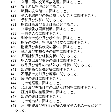
(26)
公用車両の交通事故処理に関すること。
(27)
安全運転管理に関すること。
(28)
職員の安全衛生に関すること。
(29)
その他課内他の係に属しないことに関すること。
(30)
予算及び決算に関すること。
(31)
財政計画及び資金計画に関すること。
(32)
企業債及び国庫補助に関すること。
(33)
一時借入金に関すること。
(34)
剰余金の処分及び積立金に関すること。
(35)
財産の取得、管理及び積立金に関すること。
(36)
財産及び業務状況の報告に関すること。
(37)
議会及び委員会等の資料に関すること。
(38)
原価計算及び経営分析に関すること。
(39)
収入支出及び振替の認証に関すること。
(40)
物品及び備品の出納並びに保管に関すること。
(41)
出納取扱金融機関等に関すること。
(42)
不用品の売却及び廃棄に関すること。
(43)
経理の統計に関すること。
(44)
その他経理に関すること。
(45)
現金及び有価証券の出納及び保管に関すること。
(46)
証拠書類の整理保管に関すること。
(47)
出納の統計に関すること。
(48)
その他出納に関すること。
(49)
用地取得及び権利設定等の登記その他の手続に関す
ること。