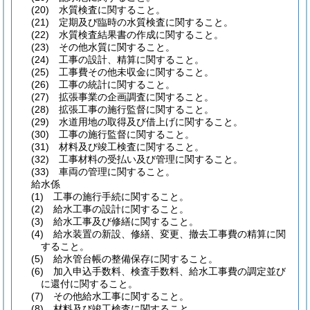
(20)
水質検査に関すること。
(21)
定期及び臨時の水質検査に関すること。
(22)
水質検査結果書の作成に関すること。
(23)
その他水質に関すること。
(24)
工事の設計、精算に関すること。
(25)
工事費その他未収金に関すること。
(26)
工事の統計に関すること。
(27)
拡張事業の企画調査に関すること。
(28)
拡張工事の施行監督に関すること。
(29)
水道用地の取得及び借上げに関すること。
(30)
工事の施行監督に関すること。
(31)
材料及び竣工検査に関すること。
(32)
工事材料の受払い及び管理に関すること。
(33)
車両の管理に関すること。
給水係
(1)
工事の施行手続に関すること。
(2)
給水工事の設計に関すること。
(3)
給水工事及び修繕に関すること。
(4)
給水装置の新設、修繕、変更、撤去工事費の精算に関
すること。
(5)
給水管台帳の整備保存に関すること。
(6)
加入申込手数料、検査手数料、給水工事費の調定並び
に還付に関すること。
(7)
その他給水工事に関すること。
(8)
材料及び竣工検査に関すること。