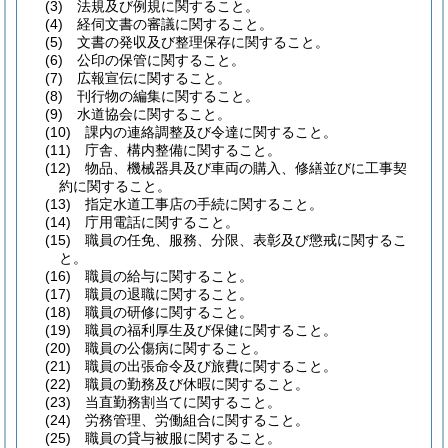
(3)
法規及び例規に関すること。
(4)
経伺文書の審議に関すること。
(5)
文書の発収及び整理保存に関すること。
(6)
公印の保管に関すること。
(7)
広報宣伝に関すること。
(8)
刊行物の編集に関すること。
(9)
水道協会に関すること。
(10)
課内の連絡調整及び令達に関すること。
(11)
庁舎、構内整備に関すること。
(12)
物品、機械器具及び車両の購入、修繕並びに工事契
約に関すること。
(13)
指定水道工事店の手続に関すること。
(14)
庁用電話に関すること。
(15)
職員の任免、服務、分限、表彰及び懲戒に関するこ
と。
(16)
職員の給与に関すること。
(17)
職員の退職に関すること。
(18)
職員の研修に関すること。
(19)
職員の福利厚生及び保健に関すること。
(20)
職員の公傷病に関すること。
(21)
職員の出張命令及び旅費に関すること。
(22)
職員の勤務及び休暇に関すること。
(23)
当直勤務割当てに関すること。
(24)
労務管理、労働組合に関すること。
(25)
職員の貸与被服に関すること。