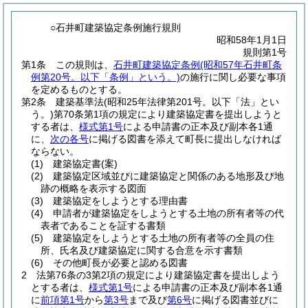
○石井町建築協定条例施行規則
昭和58年1月1日
規則第1号
第1条
この規則は、
石井町建築協定条例
(昭和57年石井町条
例第20号。以下「条例」という。)
の施行に関し必要な事項
を定めるものとする。
第2条
建築基準法
(昭和25年法律第201号。以下「法」とい
う。)
第70条第1項の規定により建築協定書を提出しようと
する者は、
様式第1号
による申請書の正本及び副本各1通
に、
次の各号
に掲げる図書を添えて町長に提出しなければ
ならない。
(1)
建築協定書
(案)
(2)
建築協定区域並びに建築協定と関係のある地形及び地
跡の概略を表示する図面
(3)
建築協定をしようとする理由書
(4)
申請者が建築協定をしようとする土地の所有者等の代
表者であることを証する書類
(5)
建築協定をしようとする土地の所有者等の全員の住
所、氏名及び建築協定に関する合意を示す書類
(6)
その他町長が必要と認める図書
2
法第76条の3第2項の規定により建築協定書を提出しよう
とする者は、
様式第1号
による申請書の正本及び副本各1通
に
前項第1号
から
第3号
まで及び
第6号
に掲げる図書並びに