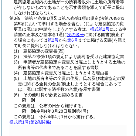
建築協定区域内の土地が一の所有者以外に土地の所有者等
が存しないものであることを示す書類を添えて町長に提出
しなければならない。
第3条
法第74条第1項又は第76条第1項の規定
(法第76条の3
第5項において準用する場合を含む。)
により建築協定の変
更又は廃止の申請をしようとする者は、
様式第2号
による申
請書の正本及び副本各1通に
次の各号
に掲げる図書
(廃止す
る場合にあっては
第2号
から
第6号
までに掲げる図書)
を添え
て町長に提出しなければならない。
(1)
建築協定の変更書
(案)
(2)
法第72条第1項の規定により認可を受けた建築協定書
(3)
申請者が建築協定を変更又は廃止しようとする土地の
所有者等の代表者であることを証する書類
(4)
建築協定を変更又は廃止しようとする理由書
(5)
土地の所有者等の全員の住所、氏名及び建築協定の変
更に関する全員の合意
(廃止しようとする場合にあって
は、廃止に関する過半数の合意)
を示す書類
(6)
その他町長が必要と認める図書
附
則
この規則は、公布の日から施行する。
附
則
(令和4年3月28日
規則第4号)
この規則は、令和4年4月1日から施行する。
様式第1号
(第2条関係)