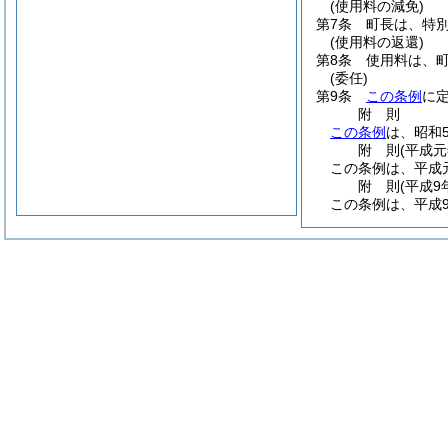
(使用料の減免)
第7条
町長は、特
(使用料の返還)
第8条
使用料は、
(委任)
第9条
この条例
に
附
則
この条例
は、昭和
附
則
(平成元
この条例は、平成
附
則
(平成9
この条例は、平成