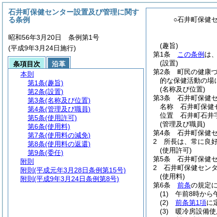
石井町保健センター設置及び管理に関す
る条例
○石井町保健
昭和56年3月20日 条例第1号
(趣旨)
(平成9年3月24日施行)
第1条
この条例
は
(設置)
条項目次
沿革
第2条
町民の健康
本則
的な保健活動の場
第1条
(趣旨)
(名称及び位置)
第2条
(設置)
第3条
石井町保健
第3条
(名称及び位置)
名称 石井町保健
第4条
(管理及び職員)
位置 石井町石井字
第5条
(使用許可)
(管理及び職員)
第6条
(使用料)
第4条
石井町保健
第7条
(使用料の減免)
2
所長は、常に良
第8条
(使用料の返還)
(使用許可)
第9条
(委任)
第5条
石井町保健
附則
2
石井町保健セン
附則
(平成元年3月28日条例第15号)
(使用料)
附則
(平成9年3月24日条例第8号)
第6条
前条
の規定
(1)
午前8時から
(2)
前条第1項
に
(3)
暖冷房設備使