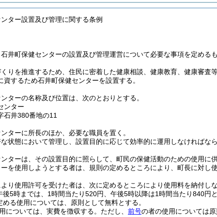
センター設置及び管理に関する条例
、石井町保健センターの設置及び管理運営について必要な事項を定める
づくりを推進するため、住民に密着した健康相談、健康教育、健康審査
に資するため石井町保健センターを設置する。
センターの名称及び位置は、次のとおりとする。
センター
石井380番地の11
センターに所長のほか、必要な職員を置く。
好な状態において管理し、設置目的に応じて効率的に運用しなければな
センターは、その設置目的に照らして、町民の保健活動のための使用に
ターを使用しようとする者は、規則の定めるところにより、町長に対し
により使用許可を受けた者は、次に定めるところにより使用料を納付し
午後5時までは、1時間当たり520円、午後5時以降は1時間当たり840円
定める使用については、原則として無料とする。
用については、実費を徴収する。
ただし、
前号
の者の使用については原