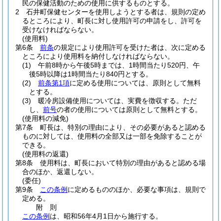
民の保健活動のための使用に供するものとする。
2
石井町保健センターを使用しようとする者は、規則の定め
るところにより、町長に対し使用許可の申請をし、許可を
受けなければならない。
(使用料)
第6条
前条
の規定により使用許可を受けた者は、次に定める
ところにより使用料を納付しなければならない。
(1)
午前8時から午後5時までは、1時間当たり520円、午
後5時以降は1時間当たり840円とする。
(2)
前条第1項
に定める使用については、原則として無料
とする。
(3)
暖冷房設備使用については、実費を徴収する。
ただ
し、
前号
の者の使用については原則として無料とする。
(使用料の減免)
第7条
町長は、特別の理由により、その必要があると認める
ものに対しては、使用料の全部又は一部を免除することが
できる。
(使用料の返還)
第8条
使用料は、町長において特別の理由があると認める場
合のほか、返還しない。
(委任)
第9条
この条例
に定めるもののほか、必要な事項は、規則で
定める。
附
則
この条例
は、昭和56年4月1日から施行する。