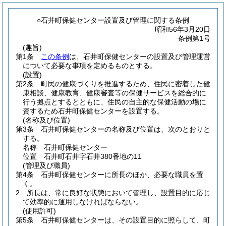
○石井町保健センター設置及び管理に関する条例
昭和56年3月20日
条例第1号
(趣旨)
第1条
この条例
は、石井町保健センターの設置及び管理運営
について必要な事項を定めるものとする。
(設置)
第2条
町民の健康づくりを推進するため、住民に密着した健
康相談、健康教育、健康審査等の保健サービスを総合的に
行う拠点とするとともに、住民の自主的な保健活動の場に
資するため石井町保健センターを設置する。
(名称及び位置)
第3条
石井町保健センターの名称及び位置は、次のとおりと
する。
名称 石井町保健センター
位置 石井町石井字石井380番地の11
(管理及び職員)
第4条
石井町保健センターに所長のほか、必要な職員を置
く。
2
所長は、常に良好な状態において管理し、設置目的に応じ
て効率的に運用しなければならない。
(使用許可)
第5条
石井町保健センターは、その設置目的に照らして、町