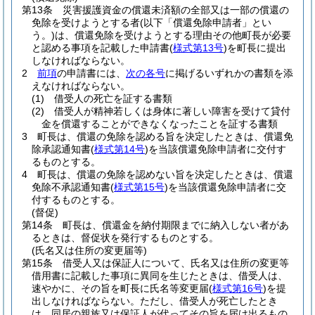
第13条
災害援護資金の償還未済額の全部又は一部の償還の
免除を受けようとする者
(以下「償還免除申請者」とい
う。)
は、償還免除を受けようとする理由その他町長が必要
と認める事項を記載した申請書
(
様式第13号
)
を町長に提出
しなければならない。
2
前項
の申請書には、
次の各号
に掲げるいずれかの書類を添
えなければならない。
(1)
借受人の死亡を証する書類
(2)
借受人が精神若しくは身体に著しい障害を受けて貸付
金を償還することができなくなったことを証する書類
3
町長は、償還の免除を認める旨を決定したときは、償還免
除承認通知書
(
様式第14号
)
を当該償還免除申請者に交付す
るものとする。
4
町長は、償還の免除を認めない旨を決定したときは、償還
免除不承認通知書
(
様式第15号
)
を当該償還免除申請者に交
付するものとする。
(督促)
第14条
町長は、償還金を納付期限までに納入しない者があ
るときは、督促状を発行するものとする。
(氏名又は住所の変更届等)
第15条
借受人又は保証人について、氏名又は住所の変更等
借用書に記載した事項に異同を生じたときは、借受人は、
速やかに、その旨を町長に氏名等変更届
(
様式第16号
)
を提
出しなければならない。
ただし、借受人が死亡したとき
は、同居の親族又は保証人が代ってその旨を届け出るもの