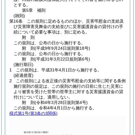
とする。
第5章
補則
(雑則)
第16条
この規則に定めるもののほか、災害弔慰金の支給及
び災害障害見舞金の支給並びに災害援護資金の貸付けの手
続について必要な事項は、別に定める。
附
則
この規則は、公布の日から施行する。
附
則
(平成9年9月24日
規則第18号)
この規則は、公布の日から施行する。
附
則
(平成31年3月22日
規則第6号)
(施行期日)
1
この規則は、平成31年4月1日から施行する。
(経過措置)
2
この規則による改正後の災害弔慰金の支給等に関する条例
施行規則の規定は、この規則の施行の日前に生じた災害に
より被害を受けた世帯の世帯主に対する災害援護資金の貸
付けについては、適用しない。
附
則
(令和4年3月28日
規則第4号)
この規則は、令和4年4月1日から施行する。
様式第1号
(第3条の3関係)