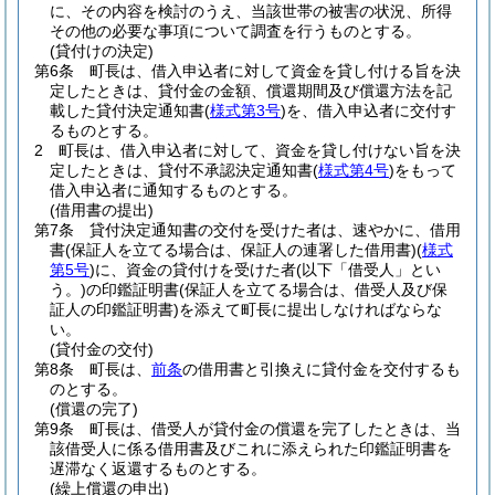
に、その内容を検討のうえ、当該世帯の被害の状況、所得
その他の必要な事項について調査を行うものとする。
(貸付けの決定)
第6条
町長は、借入申込者に対して資金を貸し付ける旨を決
定したときは、貸付金の金額、償還期間及び償還方法を記
載した貸付決定通知書
(
様式第3号
)
を、借入申込者に交付す
るものとする。
2
町長は、借入申込者に対して、資金を貸し付けない旨を決
定したときは、貸付不承認決定通知書
(
様式第4号
)
をもって
借入申込者に通知するものとする。
(借用書の提出)
第7条
貸付決定通知書の交付を受けた者は、速やかに、借用
書
(保証人を立てる場合は、保証人の連署した借用書)
(
様式
第5号
)
に、資金の貸付けを受けた者
(以下「借受人」とい
う。)
の印鑑証明書
(保証人を立てる場合は、借受人及び保
証人の印鑑証明書)
を添えて町長に提出しなければならな
い。
(貸付金の交付)
第8条
町長は、
前条
の借用書と引換えに貸付金を交付するも
のとする。
(償還の完了)
第9条
町長は、借受人が貸付金の償還を完了したときは、当
該借受人に係る借用書及びこれに添えられた印鑑証明書を
遅滞なく返還するものとする。
(繰上償還の申出)