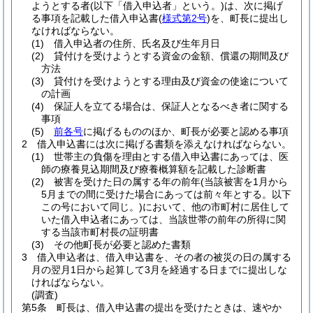
ようとする者
(以下「借入申込者」という。)
は、次に掲げ
る事項を記載した借入申込書
(
様式第2号
)
を、町長に提出し
なければならない。
(1)
借入申込者の住所、氏名及び生年月日
(2)
貸付けを受けようとする資金の金額、償還の期間及び
方法
(3)
貸付けを受けようとする理由及び資金の使途について
の計画
(4)
保証人を立てる場合は、保証人となるべき者に関する
事項
(5)
前各号
に掲げるもののほか、町長が必要と認める事項
2
借入申込書には次に掲げる書類を添えなければならない。
(1)
世帯主の負傷を理由とする借入申込書にあっては、医
師の療養見込期間及び療養概算額を記載した診断書
(2)
被害を受けた日の属する年の前年
(当該被害を1月から
5月までの間に受けた場合にあっては前々年とする。以下
この号において同じ。)
において、他の市町村に居住して
いた借入申込者にあっては、当該世帯の前年の所得に関
する当該市町村長の証明書
(3)
その他町長が必要と認めた書類
3
借入申込者は、借入申込書を、その者の被災の日の属する
月の翌月1日から起算して3月を経過する日までに提出しな
ければならない。
(調査)
第5条
町長は、借入申込書の提出を受けたときは、速やか