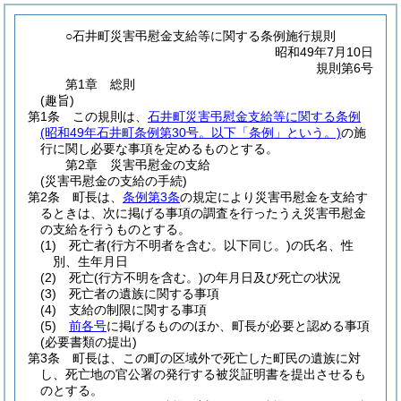
○石井町災害弔慰金支給等に関する条例施行規則
昭和49年7月10日
規則第6号
第1章
総則
(趣旨)
第1条
この規則は、
石井町災害弔慰金支給等に関する条例
(昭和49年石井町条例第30号。以下「条例」という。)
の施
行に関し必要な事項を定めるものとする。
第2章
災害弔慰金の支給
(災害弔慰金の支給の手続)
第2条
町長は、
条例第3条
の規定により災害弔慰金を支給す
るときは、次に掲げる事項の調査を行ったうえ災害弔慰金
の支給を行うものとする。
(1)
死亡者
(行方不明者を含む。以下同じ。)
の氏名、性
別、生年月日
(2)
死亡
(行方不明を含む。)
の年月日及び死亡の状況
(3)
死亡者の遺族に関する事項
(4)
支給の制限に関する事項
(5)
前各号
に掲げるもののほか、町長が必要と認める事項
(必要書類の提出)
第3条
町長は、この町の区域外で死亡した町民の遺族に対
し、死亡地の官公署の発行する被災証明書を提出させるも
のとする。