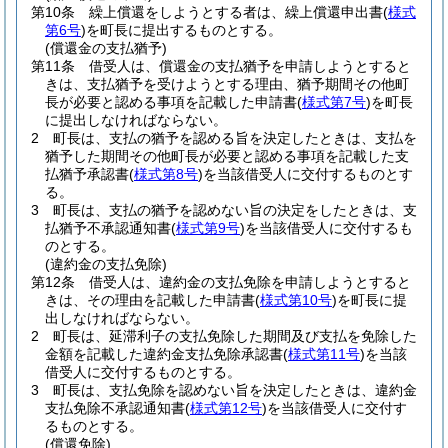
第10条
繰上償還をしようとする者は、繰上償還申出書
(
様式
第6号
)
を町長に提出するものとする。
(償還金の支払猶予)
第11条
借受人は、償還金の支払猶予を申請しようとすると
きは、支払猶予を受けようとする理由、猶予期間その他町
長が必要と認める事項を記載した申請書
(
様式第7号
)
を町長
に提出しなければならない。
2
町長は、支払の猶予を認める旨を決定したときは、支払を
猶予した期間その他町長が必要と認める事項を記載した支
払猶予承認書
(
様式第8号
)
を当該借受人に交付するものとす
る。
3
町長は、支払の猶予を認めない旨の決定をしたときは、支
払猶予不承認通知書
(
様式第9号
)
を当該借受人に交付するも
のとする。
(違約金の支払免除)
第12条
借受人は、違約金の支払免除を申請しようとすると
きは、その理由を記載した申請書
(
様式第10号
)
を町長に提
出しなければならない。
2
町長は、延滞利子の支払免除した期間及び支払を免除した
金額を記載した違約金支払免除承認書
(
様式第11号
)
を当該
借受人に交付するものとする。
3
町長は、支払免除を認めない旨を決定したときは、違約金
支払免除不承認通知書
(
様式第12号
)
を当該借受人に交付す
るものとする。
(償還免除)