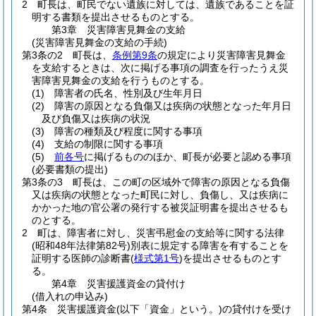
2
町長は、町民でない遺族に対しては、遺族であることを証
明する書類を提出させるものとする。
第3章
災害障害見舞金の支給
(災害障害見舞金の支給の手続)
第3条の2
町長は、
条例第9条
の規定により災害障害見舞金
を支給するときは、次に掲げる事項の調査を行ったうえ災
害障害見舞金の支給を行うものとする。
(1)
障害者の氏名、性別及び生年月日
(2)
障害の原因となる負傷又は疾病の状態となった年月日
及び負傷又は疾病の状況
(3)
障害の種類及び程度に関する事項
(4)
支給の制限に関する事項
(5)
前各号
に掲げるもののほか、町長が必要と認める事項
(必要書類の提出)
第3条の3
町長は、この町の区域外で障害の原因となる負傷
又は疾病の状態となった町民に対し、負傷し、又は疾病に
かかった地の官公署の発行する被災証明書を提出させるも
のとする。
2
町は、障害者に対し、災害弔慰金の支給等に関する法律
(昭和48年法律第82号)
別表に規定する障害を有することを
証明する医師の診断書
(
様式第1号
)
を提出させるものとす
る。
第4章
災害援護資金の貸付け
(借入れの申込み)
第4条
災害援護資金
(以下「資金」という。)
の貸付けを受け