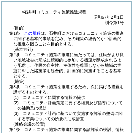
○石井町コミュニティ施策推進規程
昭和57年2月1日
訓令第1号
(目的)
第1条
この規程
は、石井町におけるコミュニティ施策の推進
に関する基本的事項を定め、その施策の総合的かつ計画的
な推進を図ることを目的とする。
(基本方針)
第2条
コミュニティ施策の推進に当たっては、住民がより良
い地域社会の形成に積極的に参加する機運が醸成されるよ
う配慮し、住民の自主性、主体性を尊重しながら地域の実
態に即した諸施策を総合的、計画的に実施することを基本
とする。
(施策)
第3条
コミュニティ施策を推進するため、次に掲げる措置を
講ずるものとする。
(1)
コミュニティに関する情報の提供
(2)
コミュニティ計画策定に要する経費及び指導について
の補助又は援助
(3)
コミュニティ計画に基づいて実施する施策の整備に関
する事業についての所要の助成措置
(連絡会議の設置)
第4条
コミュニティ施策の推進に関する諸施策の検討、情報