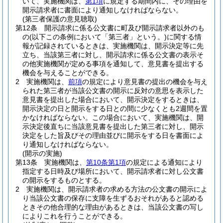
いて、実施機関は、
第1項
に規定する期間内に、その理由を
開示請求者に書面により通知しなければならない。
(第三者保護の意見聴取)
第12条
開示請求に係る公文書に町及び開示請求者以外のも
の
(以下この条例において「第三者」という。)
に関する情
報が記録されているときは、実施機関は、開示決定等に先
立ち、当該第三者に対し、開示請求に係る公文書の表示そ
の他実施機関が定める事項を通知して、意見書を提出する
機会を与えることができる。
2
実施機関は、
前項
の規定により意見書の提出の機会を与え
られた第三者が当該公文書の開示に反対の意思を表示した
意見書を提出した場合において、開示決定をするときは、
開示決定の日と開示をする日との間に少なくとも2週間を置
かなければならない。
この場合において、実施機関は、開
示決定後直ちに当該意見書を提出した第三者に対し、開示
決定をした旨及びその理由並びに開示をする日を書面によ
り通知しなければならない。
(開示の実施)
第13条
実施機関は、
第10条第1項
の規定による通知により
指定する日時及び場所において、開示請求者に対し公文書
の開示をするものとする。
2
実施機関は、開示請求者の求める方法の公文書の開示によ
り当該公文書の保存に支障を生ずるおそれがあると認める
ときその他合理的な理由があるときは、当該公文書の写し
によりこれを行うことができる。