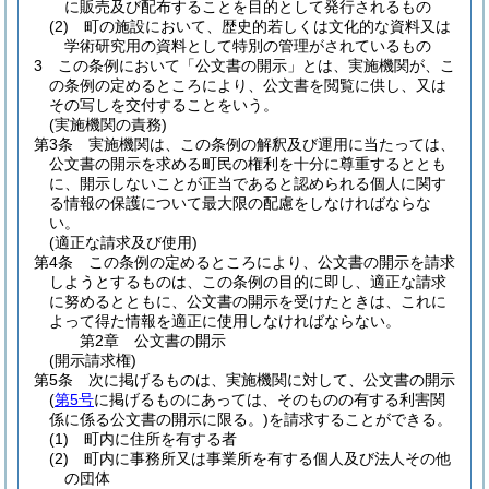
に販売及び配布することを目的として発行されるもの
(2)
町の施設において、歴史的若しくは文化的な資料又は
学術研究用の資料として特別の管理がされているもの
3
この条例において「公文書の開示」とは、実施機関が、こ
の条例の定めるところにより、公文書を閲覧に供し、又は
その写しを交付することをいう。
(実施機関の責務)
第3条
実施機関は、この条例の解釈及び運用に当たっては、
公文書の開示を求める町民の権利を十分に尊重するととも
に、開示しないことが正当であると認められる個人に関す
る情報の保護について最大限の配慮をしなければならな
い。
(適正な請求及び使用)
第4条
この条例の定めるところにより、公文書の開示を請求
しようとするものは、この条例の目的に即し、適正な請求
に努めるとともに、公文書の開示を受けたときは、これに
よって得た情報を適正に使用しなければならない。
第2章
公文書の開示
(開示請求権)
第5条
次に掲げるものは、実施機関に対して、公文書の開示
(
第5号
に掲げるものにあっては、そのものの有する利害関
係に係る公文書の開示に限る。)
を請求することができる。
(1)
町内に住所を有する者
(2)
町内に事務所又は事業所を有する個人及び法人その他
の団体