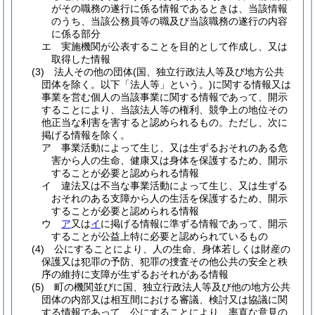
がその職務の遂行に係る情報であるときは、当該情報
のうち、当該公務員等の職及び当該職務の遂行の内容
に係る部分
エ
実施機関が公表することを目的として作成し、又は
取得した情報
(3)
法人その他の団体
(国、独立行政法人等及び地方公共
団体を除く。以下「法人等」という。)
に関する情報又は
事業を営む個人の当該事業に関する情報であって、開示
することにより、当該法人等の権利、競争上の地位その
他正当な利害を害すると認められるもの。
ただし、次に
掲げる情報を除く。
ア
事業活動によって生じ、又は生ずるおそれのある危
害から人の生命、健康又は身体を保護するため、開示
することが必要と認められる情報
イ
違法又は不当な事業活動によって生じ、又は生ずる
おそれのある支障から人の生活を保護するため、開示
することが必要と認められる情報
ウ
ア
又は
イ
に掲げる情報に準ずる情報であって、開示
することが公益上特に必要と認められているもの
(4)
公にすることにより、人の生命、身体若しくは財産の
保護又は犯罪の予防、犯罪の捜査その他公共の安全と秩
序の維持に支障が生ずるおそれがある情報
(5)
町の機関並びに国、独立行政法人等及び他の地方公共
団体の内部又は相互間における審議、検討又は協議に関
する情報であって、公にすることにより、率直な意見の