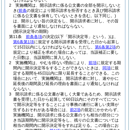
なければならない。
2
実施機関は、開示請求に係る公文書の全部を開示しないと
き
(
前条
の規定により開示請求を拒否するとき及び開示請求
に係る公文書を保有していないときを含む。以下同じ。)
は、開示しない旨の決定をし、開示請求者に対し、その旨
を書面により通知しなければならない。
(開示決定等の期限)
第11条
前条各項
の決定
(以下「開示決定等」という。)
は、
第6条第1項
に規定する開示請求書を受理した日から起算し
て15日以内にしなければならない。
ただし、
第6条第2項
の
規定により補正を求めた場合にあっては、当該補正に要し
た日数は、当該期間に算入しない。
2
実施機関は、やむを得ない理由により、
前項
に規定する期
間内に開示決定等をすることができないときは、
同項
に規
定する期間を45日以内に限り延長することができる。
この
場合において、実施機関は、開示請求者に対し、速やかに
延長後の期間及び延長の理由を書面により通知しなければ
ならない。
3
開示請求に係る公文書が著しく大量であるため、開示請求
書を受理した日から起算して60日以内にそのすべてについ
て開示決定等をすることにより事務の遂行に著しい支障が
生ずるおそれがある場合には、
前2項
の規定にかかわらず、
実施機関は、開示請求に係る公文書のうち相当の部分につ
き当該期間内に開示決定等をし、残りの公文書については
相当の期間内に開示決定等をすれば足りる。
この場合にお