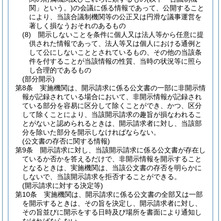
関」という。)
の会議に係る情報であって、公開すること
により、当該合議制機関等の公正又は円滑な議事運営を
著しく損なうおそれのあるもの
(8)
開示しないことを条件に個人又は法人等から任意に提
供された情報であって、法人等又は個人における通例と
して公にしないこととされているもの、その他の当該条
件を付することが当該情報の性質、当時の状況等に照ら
し合理的であるもの
(部分開示)
第8条
実施機関は、開示請求に係る公文書の一部に非開示情
報が記録されている場合において、非開示情報が記録され
ている部分を容易に区分して除くことができ、かつ、区分
して除くことにより、当該開示請求の趣旨が損なわれるこ
とがないと認められるときは、開示請求者に対し、当該部
分を除いた部分を開示しなければならない。
(公文書の存否に関する情報)
第9条
開示請求に対し、当該開示請求に係る公文書が存在し
ているか否かを答えるだけで、非開示情報を開示すること
となるときは、実施機関は、当該公文書の存否を明らかに
しないで、当該開示請求を拒否することができる。
(開示請求に対する決定等)
第10条
実施機関は、開示請求に係る公文書の全部又は一部
を開示するときは、その旨を決定し、開示請求者に対し、
その旨並びに開示をする日時及び場所を書面により通知し