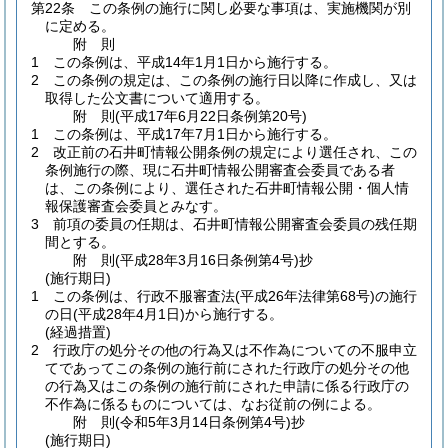
第22条
この条例の施行に関し必要な事項は、実施機関が別
に定める。
附
則
1
この条例は、平成14年1月1日から施行する。
2
この条例の規定は、この条例の施行日以降に作成し、又は
取得した公文書について適用する。
附
則
(平成17年6月22日
条例第20号)
1
この条例は、平成17年7月1日から施行する。
2
改正前の石井町情報公開条例の規定により選任され、この
条例施行の際、現に石井町情報公開審査会委員である者
は、この条例により、選任された石井町情報公開・個人情
報保護審査会委員とみなす。
3
前項の委員の任期は、石井町情報公開審査会委員の残任期
間とする。
附
則
(平成28年3月16日
条例第4号)
抄
(施行期日)
1
この条例は、行政不服審査法
(平成26年法律第68号)
の施行
の日
(平成28年4月1日)
から施行する。
(経過措置)
2
行政庁の処分その他の行為又は不作為についての不服申立
てであってこの条例の施行前にされた行政庁の処分その他
の行為又はこの条例の施行前にされた申請に係る行政庁の
不作為に係るものについては、なお従前の例による。
附
則
(令和5年3月14日
条例第4号)
抄
(施行期日)