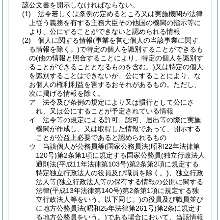
該公文書を開示しなければならない。
(1)
法令若しくは条例の定めるところ又は実施機関が法律
上従う義務を有する主務大臣その他国の機関の指示等に
より、公にすることができないと認められる情報
(2)
個人に関する情報
(事業を営む個人の当該事業に関す
る情報を除く。)
で特定の個人を識別することができるも
の
(他の情報と照合することにより、特定の個人を識別す
ることができることとなるものを含む。)
又は特定の個人
を識別することはできないが、公にすることにより、な
お個人の権利利益を害するおそれがあるもの。
ただし、
次に掲げる情報を除く。
ア
法令及び条例の規定により又は慣行として公にさ
れ、又は公にすることが予定されている情報
イ
法令等の規定による許可、認可、届出等の際に実施
機関が作成し、又は取得した情報であって、開示する
ことが公益上必要であると認められるもの
ウ
当該個人が公務員等
(国家公務員法
(昭和22年法律第
120号)
第2条第1項に規定する国家公務員
(独立行政法人
通則法
(平成11年法律第103号)
第2条第2項に規定する
特定独立行政法人の役員及び職員を除く。)
、独立行政
法人等
(独立行政法人等の保有する情報の公開に関する
法律
(平成13年法律第140号)
第2条第1項に規定する独
立行政法人等をいう。以下同じ。)
の役員及び職員並び
に地方公務員法
(昭和25年法律第261号)
第2条に規定す
る地方公務員をいう。)
である場合において、当該情報