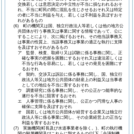
交換若しくは意思決定の中立性が不当に損なわれるおそ
れ、不当に町民の間に混乱を生じさせるおそれ又は特定
の者に不当に利益を与え、若しくは不利益を及ぼすおそ
れがあるもの
(6)
町の機関又は国、独立行政法人等若しくは他の地方公
共団体が行う事務又は事業に関する情報であって、公に
することにより、次に掲げるおそれ、その他当該事務又
は事業の性質上、当該事務又は事業の適正な執行に支障
を及ぼすおそれがあるもの
ア
監督、検査、取締り又は試験に係る事務に関し、正
確な事実の把握を困難にするおそれ又は違法若しくは
不当な行為を容易にし、若しくはその発見を困難にす
るおそれ
イ
契約、交渉又は訴訟に係る事務に関し、国、独立行
政法人等又は地方公共団体の財産上の利益又は当事者
としての地位を不当に害するおそれ
ウ
調査研究に係る事務に関し、その公正かつ能率的な
遂行を不当に阻害するおそれ
エ
人事管理に係る事務に関し、公正かつ円滑な人事の
確保に支障を及ぼすおそれ
オ
国若しくは地方公共団体が経営する企業又は独立行
政法人等に係る事業に関し、その企業経営上の正当な
利益を害するおそれ
(7)
実施機関
(町長及び水道事業者を除く。)
、町の執行機
関の附属機関及びこれらに類するもの
(以下「合議制機