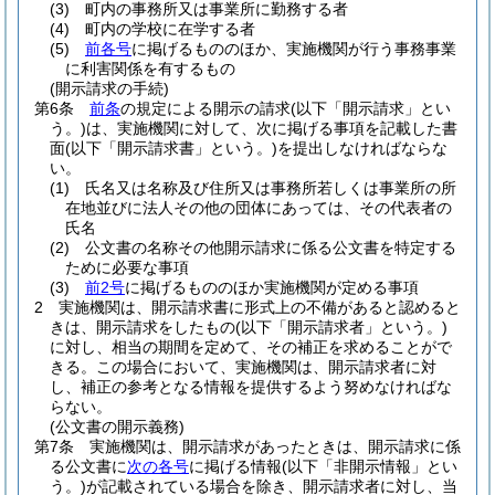
(3)
町内の事務所又は事業所に勤務する者
(4)
町内の学校に在学する者
(5)
前各号
に掲げるもののほか、実施機関が行う事務事業
に利害関係を有するもの
(開示請求の手続)
第6条
前条
の規定による開示の請求
(以下「開示請求」とい
う。)
は、実施機関に対して、次に掲げる事項を記載した書
面
(以下「開示請求書」という。)
を提出しなければならな
い。
(1)
氏名又は名称及び住所又は事務所若しくは事業所の所
在地並びに法人その他の団体にあっては、その代表者の
氏名
(2)
公文書の名称その他開示請求に係る公文書を特定する
ために必要な事項
(3)
前2号
に掲げるもののほか実施機関が定める事項
2
実施機関は、開示請求書に形式上の不備があると認めると
きは、開示請求をしたもの
(以下「開示請求者」という。)
に対し、相当の期間を定めて、その補正を求めることがで
きる。
この場合において、実施機関は、開示請求者に対
し、補正の参考となる情報を提供するよう努めなければな
らない。
(公文書の開示義務)
第7条
実施機関は、開示請求があったときは、開示請求に係
る公文書に
次の各号
に掲げる情報
(以下「非開示情報」とい
う。)
が記載されている場合を除き、開示請求者に対し、当