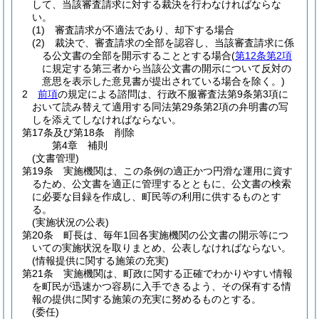
して、当該審査請求に対する裁決を行わなければならな
い。
(1)
審査請求が不適法であり、却下する場合
(2)
裁決で、審査請求の全部を認容し、当該審査請求に係
る公文書の全部を開示することとする場合
(
第12条第2項
に規定する第三者から当該公文書の開示について反対の
意思を表示した意見書が提出されている場合を除く。)
2
前項
の規定による諮問は、行政不服審査法第9条第3項に
おいて読み替えて適用する同法第29条第2項の弁明書の写
しを添えてしなければならない。
第17条及び第18条
削除
第4章
補則
(文書管理)
第19条
実施機関は、この条例の適正かつ円滑な運用に資す
るため、公文書を適正に管理するとともに、公文書の検索
に必要な目録を作成し、町民等の利用に供するものとす
る。
(実施状況の公表)
第20条
町長は、毎年1回各実施機関の公文書の開示等につ
いての実施状況を取りまとめ、公表しなければならない。
(情報提供に関する施策の充実)
第21条
実施機関は、町政に関する正確でわかりやすい情報
を町民が迅速かつ容易に入手できるよう、その保有する情
報の提供に関する施策の充実に努めるものとする。
(委任)