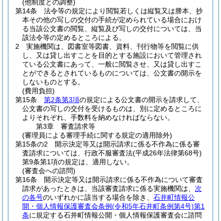
(他制度との調整)
第14条
法令等の規定により閲覧若しくは縦覧又は謄本、抄
本その他の写しの交付の手続が定められている場合におけ
る当該公文書の閲覧、縦覧及び写しの交付については、当
該法令等の定めるところによる。
2
実施機関は、図書室等図書、資料、刊行物等を閲覧に供
し、又は貸し出すことを目的とする施設において管理され
ている公文書にあって、一般に閲覧させ、又は貸し出すこ
とができるとされているものについては、公文書の開示を
しないものとする。
(費用負担)
第15条
第2条第3項
の規定による公文書の開示を請求して、
公文書の写しの交付を受けるものは、別に定めるところに
よりそれぞれ、手数料を納めなければならない。
第3章
審査請求等
(審理員による審理手続に関する規定の適用除外)
第15条の2
開示決定等又は開示請求に係る不作為に係る審
査請求については、行政不服審査法
(平成26年法律第68号)
第9条第1項の規定は、適用しない。
(審査会への諮問)
第16条
開示決定等又は開示請求に係る不作為について審査
請求があったときは、当該審査請求に係る実施機関は、
次
の各号
のいずれかに該当する場合を除き、
石井町情報公
開・個人情報保護審査会条例
(令和5年石井町条例第4号)
第1
条
に規定する石井町情報公開・個人情報保護審査会に諮問