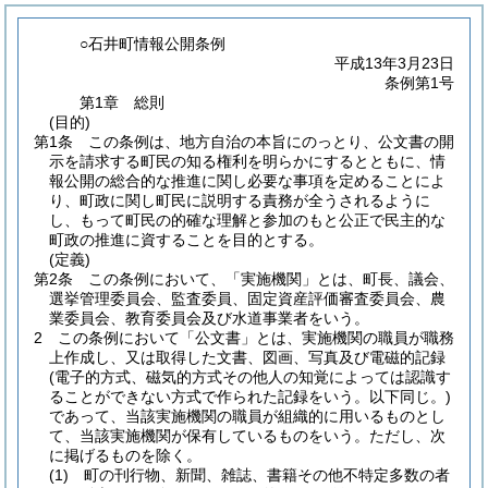
○石井町情報公開条例
平成13年3月23日
条例第1号
第1章
総則
(目的)
第1条
この条例は、地方自治の本旨にのっとり、公文書の開
示を請求する町民の知る権利を明らかにするとともに、情
報公開の総合的な推進に関し必要な事項を定めることによ
り、町政に関し町民に説明する責務が全うされるように
し、もって町民の的確な理解と参加のもと公正で民主的な
町政の推進に資することを目的とする。
(定義)
第2条
この条例において、「実施機関」とは、町長、議会、
選挙管理委員会、監査委員、固定資産評価審査委員会、農
業委員会、教育委員会及び水道事業者をいう。
2
この条例において「公文書」とは、実施機関の職員が職務
上作成し、又は取得した文書、図画、写真及び電磁的記録
(電子的方式、磁気的方式その他人の知覚によっては認識す
ることができない方式で作られた記録をいう。以下同じ。)
であって、当該実施機関の職員が組織的に用いるものとし
て、当該実施機関が保有しているものをいう。
ただし、次
に掲げるものを除く。
(1)
町の刊行物、新聞、雑誌、書籍その他不特定多数の者